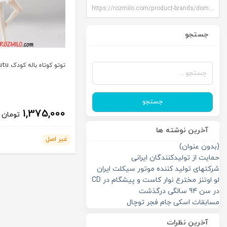
https://rozmilo.com/product-brands/domyos/
جستجو
جستجو
توتو کوتاه باله کودک DOMYOS tutu
برای:
جستجو
1,375,000
تومان
آخرین نوشته ها
غیر اصل
(بدون عنوان)
حمایت از تولیدکنندگان ایرانی
شرکتهای تولید کننده موتور سیکلت ایران
لو اوتنز مخترع نوار کاست و پیشگام در CD
در سن 94 سالگی درگذشت
مسابقات اسکی جام فجر توچال
آخرین نظرات