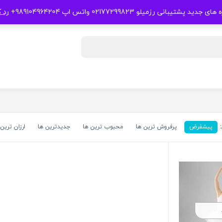
 جدید پشتیبانی رزمیلو 02177299823 واتس اپ 989104964204+
رد 
پیشفرض
پرفروش ترین ها
محبوب ترین ها
جدیدترین ها
ارزان ترین 