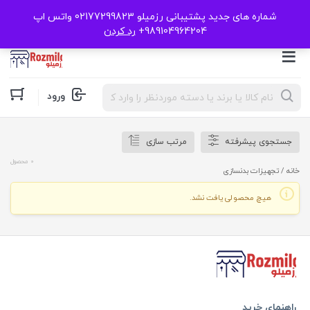
شماره های جدید پشتیبانی رزمیلو 02177299823 واتس اپ
989104964204+
رد کردن
Products
ورود
search
جستجوی پیشرفته
مرتب سازی
0 محصول
خانه
/ تجهیزات بدنسازی
هیچ محصولی یافت نشد.
راهنمای خرید