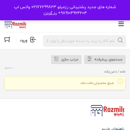
شماره های جدید پشتیبانی رزمیلو 02177299823 واتس اپ
989104964204+
رد کردن
Products
ورود
search
جستجوی پیشرفته
مرتب سازی
0 محصول
خانه
/ دامن زنانه
هیچ محصولی یافت نشد.
راهنمای خرید