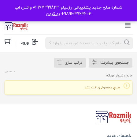
شماره های جدید پشتیبانی رزمیلو 02177299823 واتس اپ
989104964204+
رد کردن
Products
ورود
search
جستجوی پیشرفته
مرتب سازی
0 محصول
خانه
/ شلوار مردانه
هیچ محصولی یافت نشد.
راهنمای خرید