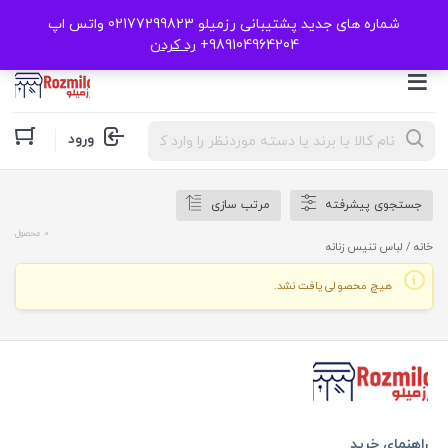
شماره های جدید پشتیبانی رزمیلو 02177299823 واتس اپ
989104964204+
رد کردن
Products
ورود
search
جستجوی پیشرفته
مرتب سازی
0 محصول
خانه
/ لباس تنیس زنانه
هیچ محصولی یافت نشد.
راهنمای خرید