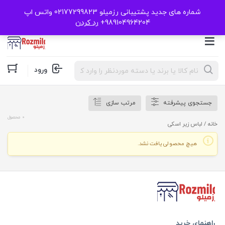
شماره های جدید پشتیبانی رزمیلو 02177299823 واتس اپ
989104964204+
رد کردن
Products
ورود
search
جستجوی پیشرفته
مرتب سازی
0 محصول
خانه
/ لباس زیر اسکی
هیچ محصولی یافت نشد.
راهنمای خرید