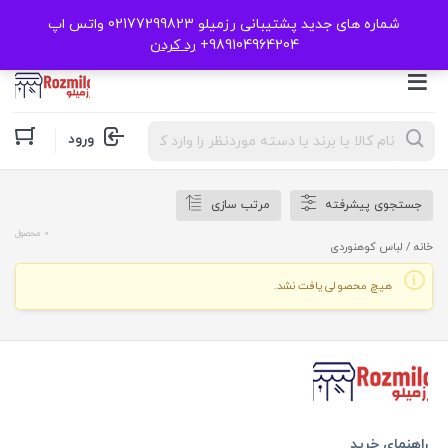
شماره های جدید پشتیبانی رزمیلو 02177299823 واتس اپ
989104964204+
رد کردن
Products
ورود
search
جستجوی پیشرفته
مرتب سازی
0 محصول
خانه
/ لباس کوهنوردی
هیچ محصولی یافت نشد.
راهنمای خرید