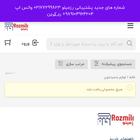
شماره های جدید پشتیبانی رزمیلو 02177299823 واتس اپ
989104964204+
رد کردن
Products
ورود
search
جستجوی پیشرفته
مرتب سازی
0 محصول
خانه
/ لوازم بدمینتون
هیچ محصولی یافت نشد.
راهنمای خرید