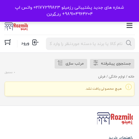
شماره های جدید پشتیبانی رزمیلو 02177299823 واتس اپ
989104964204+
رد کردن
Products
ورود
search
جستجوی پیشرفته
مرتب سازی
0 محصول
خانه
/
لوازم خانگی
/ فرش
هیچ محصولی یافت نشد.
راهنمای خرید