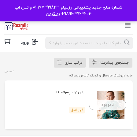
شماره های جدید پشتیبانی رزمیلو 02177299823 واتس اپ
989104964204+
رد کردن
Products
ورود
search
جستجوی پیشرفته
مرتب سازی
1 محصول
خانه
/
پوشاک خردسال و کودک
/ لباس پسرانه
لباس نوزاد پسرانه LC
ناموجود
غیر اصل