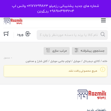
شماره های جدید پشتیبانی رزمیلو 02177299823 واتس اپ
989104964204+
رد کردن
Products
ورود
search
جستجوی پیشرفته
مرتب سازی
0 محصول
خانه
/
کالای دیجیتال
/
موبایل
/
لوازم جانبی موبایل
/ کابل شارژ و هدفون
هیچ محصولی یافت نشد.
راهنمای خرید