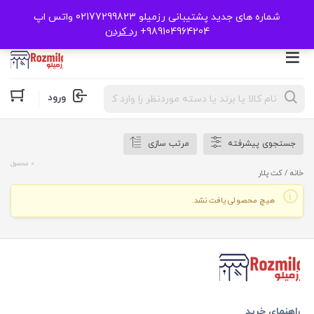
شماره های جدید پشتیبانی رزمیلو 02177299823 واتس اپ
989104964204+
رد کردن
Products
ورود
search
جستجوی پیشرفته
مرتب سازی
0 محصول
خانه
/ کت پلار
هیچ محصولی یافت نشد.
راهنمای خرید