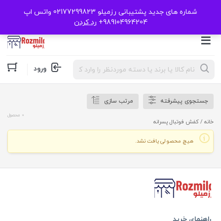
شماره های جدید پشتیبانی رزمیلو 02177299823 واتس اپ
989104964204+
رد کردن
Products
ورود
search
جستجوی پیشرفته
مرتب سازی
0 محصول
خانه
/ کفش فوتبال پسرانه
هیچ محصولی یافت نشد.
راهنمای خرید