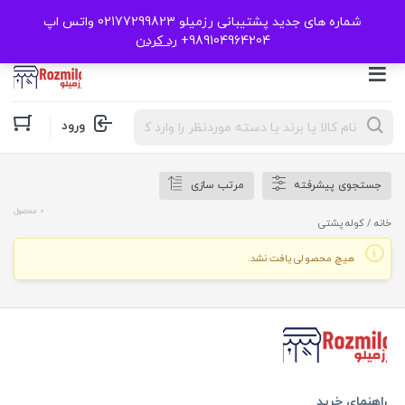
شماره های جدید پشتیبانی رزمیلو 02177299823 واتس اپ
989104964204+
رد کردن
Products
ورود
search
جستجوی پیشرفته
مرتب سازی
0 محصول
خانه
/ کوله پشتی
هیچ محصولی یافت نشد.
راهنمای خرید