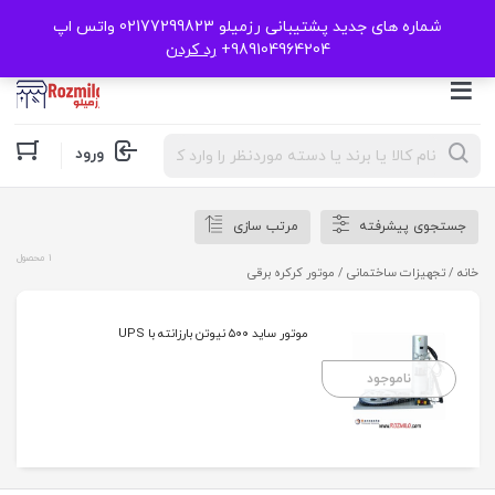
شماره های جدید پشتیبانی رزمیلو 02177299823 واتس اپ
989104964204+
رد کردن
Products
ورود
search
جستجوی پیشرفته
مرتب سازی
1 محصول
خانه
/
تجهیزات ساختمانی
/ موتور کرکره برقی
موتور ساید ۵۰۰ نیوتن بارزانته با UPS
ناموجود