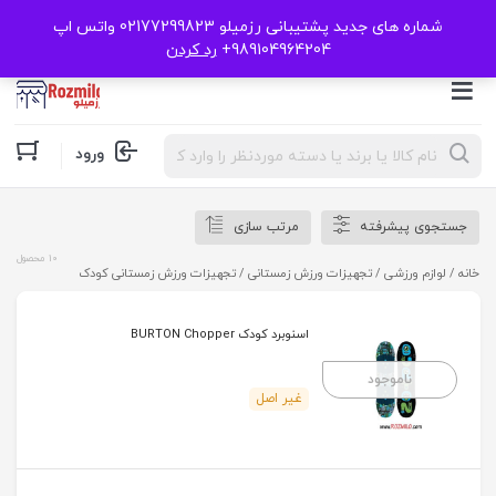
شماره های جدید پشتیبانی رزمیلو 02177299823 واتس اپ
989104964204+
رد کردن
Products
ورود
search
جستجوی پیشرفته
مرتب سازی
10 محصول
خانه
/
لوازم ورزشی
/
تجهیزات ورزش زمستانی
/ تجهیزات ورزش زمستانی کودک
اسنوبرد کودک BURTON Chopper
ناموجود
غیر اصل