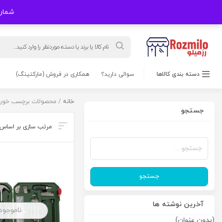
شماره های
Products
search
دسته بندی کالاها
سوالی دارید؟
همکاری در فروش (مارکتینگ)
خانه
/ محصولات برچسب خورده 
جستجو
جستجو
برای:
جستجو
آخرین نوشته ها
ناموجود
(بدون عنوان)