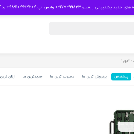
 جدید پشتیبانی رزمیلو 02177299823 واتس اپ 989104964204+
رد 
“ابزار”
پیشفرض
پرفروش ترین ها
محبوب ترین ها
جدیدترین ها
ارزان ترین 