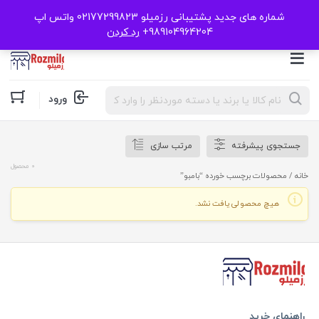
شماره های جدید پشتیبانی رزمیلو 02177299823 واتس اپ
989104964204+
رد کردن
Products
ورود
search
جستجوی پیشرفته
مرتب سازی
0 محصول
خانه
/ محصولات برچسب خورده “بامبو”
هیچ محصولی یافت نشد.
راهنمای خرید