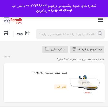
شماره های جدید پشتیبانی رزمیلو 02177299823 واتس اپ
989104964204+
رد کردن
Products
ورود
search
جستجوی پیشرفته
مرتب سازی
1 محصول
خانه
/ محصولات برچسب خورده “بسکتبال”
کفش ورزش بسکتبال TARMAK
ناموجود
غیر اصل