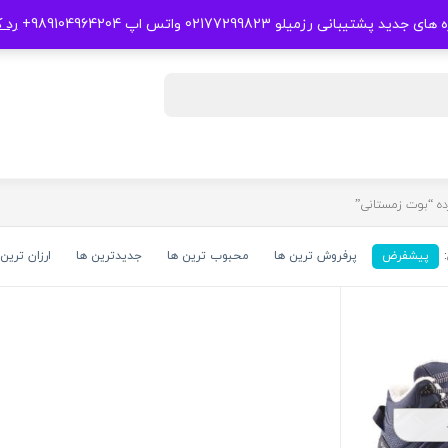
 جدید پشتیبانی رزمیلو 02177299823 واتس اپ 989104964204+
رد 
 “بوت زمستانی”
پیشفرض
پرفروش ترین ها
محبوب ترین ها
جدیدترین ها
ارزان ترین 