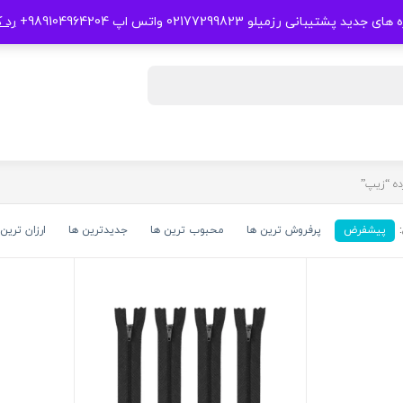
 جدید پشتیبانی رزمیلو 02177299823 واتس اپ 989104964204+
رد 
ه “زیپ”
پیشفرض
پرفروش ترین ها
محبوب ترین ها
جدیدترین ها
ارزان ترین 