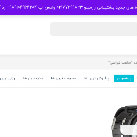
 جدید پشتیبانی رزمیلو 02177299823 واتس اپ 989104964204+
رد 
ه “ساعت غواصی”
پیشفرض
پرفروش ترین ها
محبوب ترین ها
جدیدترین ها
ارزان ترین 