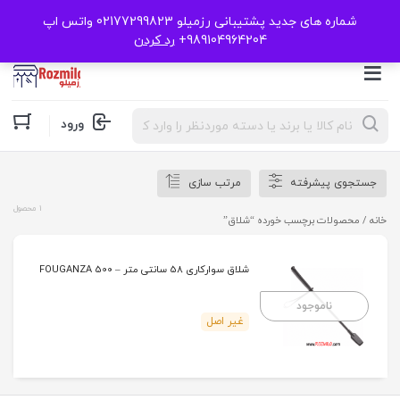
شماره های جدید پشتیبانی رزمیلو 02177299823 واتس اپ
989104964204+
رد کردن
Products
ورود
search
جستجوی پیشرفته
مرتب سازی
1 محصول
خانه
/ محصولات برچسب خورده “شلاق”
شلاق سوارکاری 58 سانتی متر – 500 FOUGANZA
ناموجود
غیر اصل