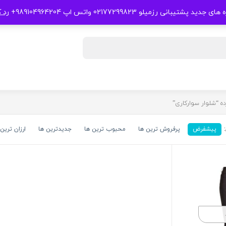
 جدید پشتیبانی رزمیلو 02177299823 واتس اپ 989104964204+
رد 
 “شلوار سوارکاری”
پیشفرض
پرفروش ترین ها
محبوب ترین ها
جدیدترین ها
ارزان ترین 