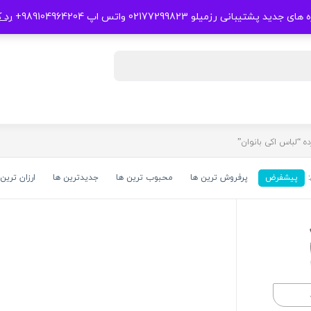
 جدید پشتیبانی رزمیلو 02177299823 واتس اپ 989104964204+
رد 
“لباس اکی بانوان”
پیشفرض
پرفروش ترین ها
محبوب ترین ها
جدیدترین ها
ارزان ترین 