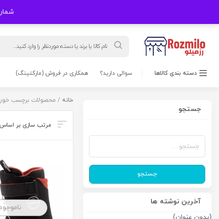
شماره های
Products
search
دسته بندی کالاها
سوالی دارید؟
همکاری در فروش (مارکتینگ)
خانه
/ محصولات برچسب خورده 
جستجو
جستجو
برای:
جستجو
آخرین نوشته ها
ناموجود
(بدون عنوان)