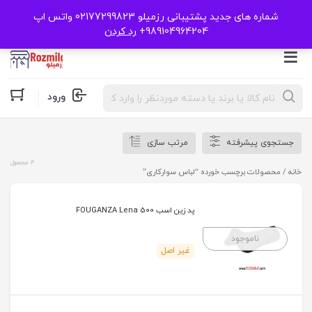
شماره های جدید پشتیبانی رزمیلو 02177299823 واتس اپ
989104964204+
رد کردن
Products
ورود
search
جستجوی پیشرفته
مرتب سازی
4 محصول
خانه
/ محصولات برچسب خورده “لباس سوارکاری”
پد زین اسب FOUGANZA Lena 500
ناموجود
غیر اصل