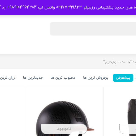
 جدید پشتیبانی رزمیلو 02177299823 واتس اپ 989104964204+
رد 
 “هلمت سوارکاری”
پیشفرض
پرفروش ترین ها
محبوب ترین ها
جدیدترین ها
ارزان ترین 
ناموجود