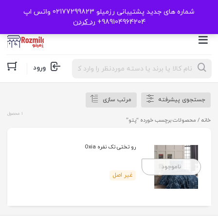
شماره های جدید پشتیبانی رزمیلو 02177299823 واتس اپ
989104964204+
رد کردن
Products
ورود
search
جستجوی پیشرفته
مرتب سازی
1 محصول
خانه
/ محصولات برچسب خورده “پتو”
رو تختی تک نفره Oxia
ناموجود
غیر اصل