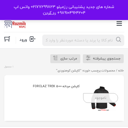
شماره های جدید پشتیبانی رزمیلو 02177299823 واتس اپ
989104964204+
رد کردن
Products
ورود
search
جستجوی پیشرفته
مرتب سازی
1 محصول
خانه
/ محصولات برچسب خورده “کاپشن کوهنوردی”
کاپشن مردانه FORCLAZ TREK 500
ناموجود