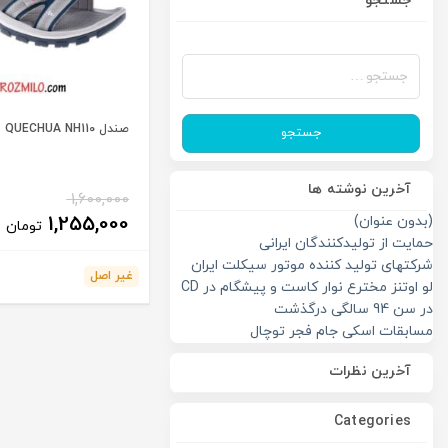
جستجو
جستجو
برای:
صندل QUECHUA NH110
جستجو
آخرین نوشته ها
1,600,000
1,255,000
(بدون عنوان)
تومان
حمایت از تولیدکنندگان ایرانی
شرکتهای تولید کننده موتور سیکلت ایران
غیر اصل
لو اوتنز مخترع نوار کاست و پیشگام در CD
در سن 94 سالگی درگذشت
مسابقات اسکی جام فجر توچال
آخرین نظرات
Categories