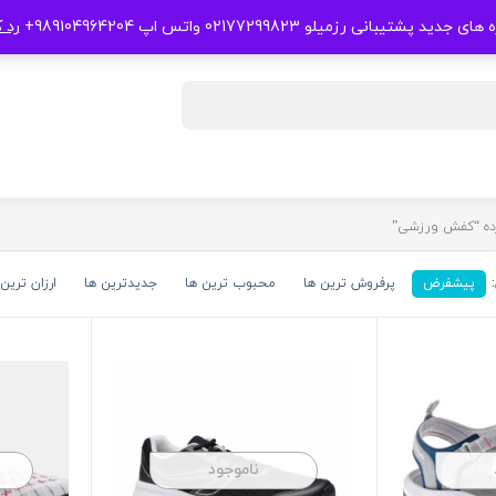
 جدید پشتیبانی رزمیلو 02177299823 واتس اپ 989104964204+
رد 
ده “کفش ورزشی”
پیشفرض
پرفروش ترین ها
محبوب ترین ها
جدیدترین ها
ارزان ترین 
ناموجود