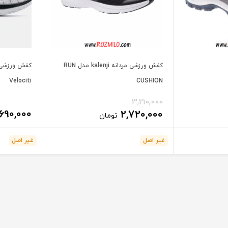
کفش ورزشی مردانه kalenji مدل RUN
Velociti
CUSHION
3,210,000
,690,000
2,720,000
تومان
غیر اصل
غیر اصل