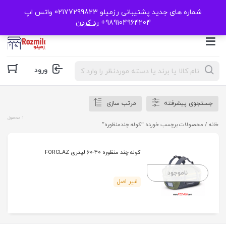
شماره های جدید پشتیبانی رزمیلو 02177299823 واتس اپ
989104964204+
رد کردن
Products
ورود
search
جستجوی پیشرفته
مرتب سازی
1 محصول
خانه
/ محصولات برچسب خورده “کوله چندمنظوره”
کوله چند منظوره 40-60 لیتری FORCLAZ
ناموجود
غیر اصل