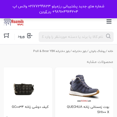
شماره های جدید پشتیبانی رزمیلو 02177299823 واتس اپ
989104964204+
رد کردن
Products
ورود
search
خانه
/
پوشاک بانوان
/
بلوز دخترانه
/ بلوز دخترانه Pull & Bear YBK
محصولات مشابه
بوت زمستانی زنانه QUECHUA
کیف دوشی زنانه GC0034
SH100 X