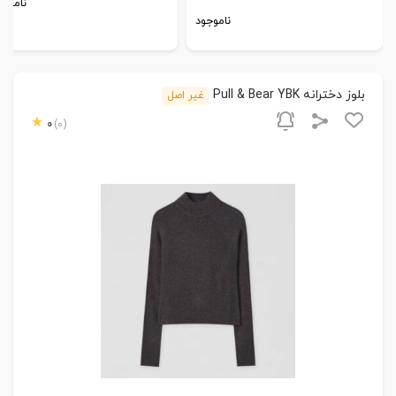
ناموجو
ناموجود
بلوز دخترانه Pull & Bear YBK
غیر اصل
0
(0)