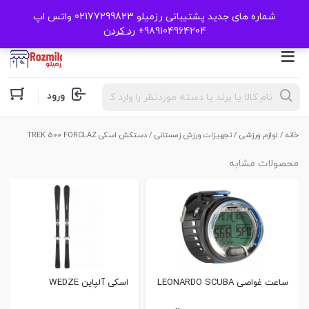
شماره های جدید پشتیبانی رزمیلو 02177299823 واتس اپ
989104964204+
رد کردن
Products
ورود
search
خانه
/
لوازم ورزشی
/
تجهیزات ورزش زمستانی
/ دستکش اسکی TREK 500 FORCLAZ
محصولات مشابه
ساعت غواصی LEONARDO SCUBA
اسکی آلپاین WEDZE