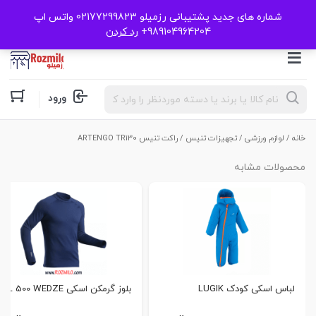
شماره های جدید پشتیبانی رزمیلو 02177299823 واتس اپ
989104964204+
رد کردن
Products
ورود
search
خانه
/
لوازم ورزشی
/
تجهیزات تنیس
/ راکت تنیس ARTENGO TR130
محصولات مشابه
لباس اسکی کودک LUGIK
بلوز گرمکن اسکی BL 500 WEDZE