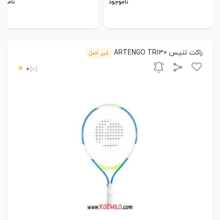
ناموجود
ناموجو
راکت تنیس ARTENGO TR130
غیر اصل
0
(0)