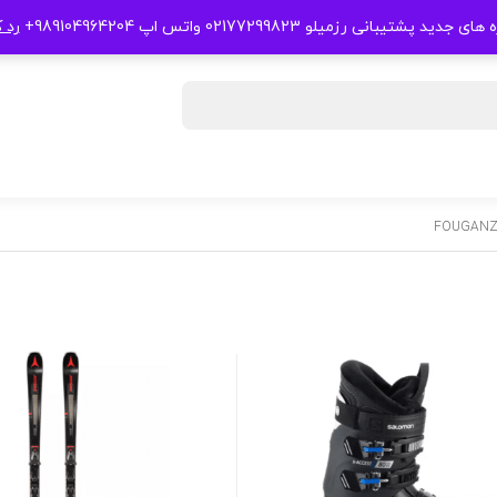
 جدید پشتیبانی رزمیلو 02177299823 واتس اپ 989104964204+
رد 