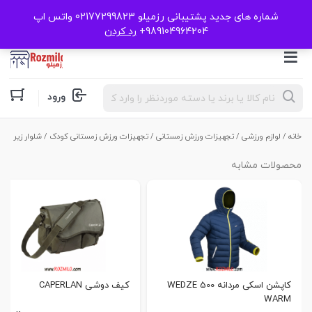
شماره های جدید پشتیبانی رزمیلو 02177299823 واتس اپ
989104964204+
رد کردن
Products
ورود
search
خانه
/
لوازم ورزشی
/
تجهیزات ورزش زمستانی
/
تجهیزات ورزش زمستانی کودک
/ شلوار زیر اسکی 
محصولات مشابه
کاپشن اسکی مردانه 500 WEDZE
کیف دوشی CAPERLAN
WARM