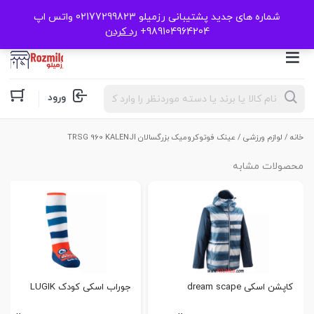
شماره های جدید پشتیبانی رزمیلو 02177299823 واتس اپ
989104964204+
رد کردن
Products
ورود
search
خانه
/
لوازم ورزشی
/ عینک فوتوکرومیک بزرگسالان TRSG 960 KALENJI
محصولات مشابه
کاپشن اسکی dream scape
جوراب اسکی کودک LUGIK