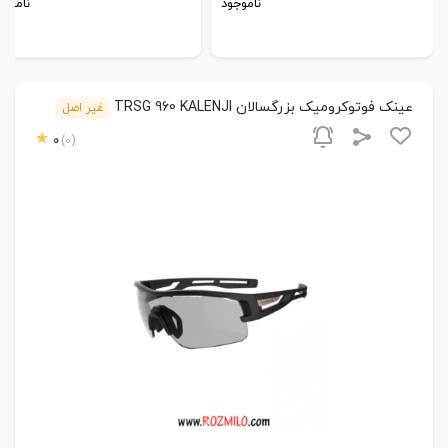
ناموجود
ناموجو
عینک فوتوکرومیک بزرگسالان TRSG 960 KALENJI
غیر اصل
0
(0)