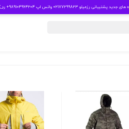
 جدید پشتیبانی رزمیلو 02177299823 واتس اپ 989104964204+
رد 