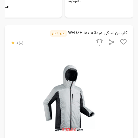
ناموجود
ناموجو
کاپشن اسکی مردانه WEDZE 180
غیر اصل
0
(0)