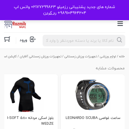
شماره های جدید پشتیبانی رزمیلو 02177299823 واتس اپ
989104964204+
رد کردن
Products
ورود
search
خانه
/
لوازم ورزشی
/
تجهیزات ورزش زمستانی
/
تجهیزات ورزش زمستانی آقایان
/ کاپشن اسکی مردانه 
محصولات مشابه
ساعت غواصی LEONARDO SCUBA
بلوز اسکی مردانه 580 I-SOFT
WEDZE