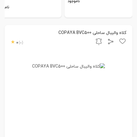
ناموجود
ناموجو
کلاه والیبال ساحلی COPAYA BVC500
0
(0)