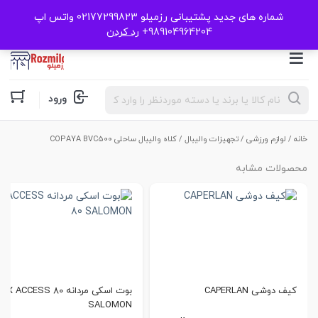
شماره های جدید پشتیبانی رزمیلو 02177299823 واتس اپ
989104964204+
رد کردن
Products
ورود
search
خانه
/
لوازم ورزشی
/
تجهیزات والیبال
/ کلاه والیبال ساحلی COPAYA BVC500
محصولات مشابه
کیف دوشی CAPERLAN
بوت اسکی مردانه X ACCESS 80
SALOMON