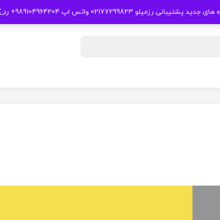
 جدید پشتیبانی رزمیلو 02177299823 واتس اپ 989104964204+
رد 