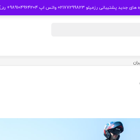
 جدید پشتیبانی رزمیلو 02177299823 واتس اپ 989104964204+
رد 
ران