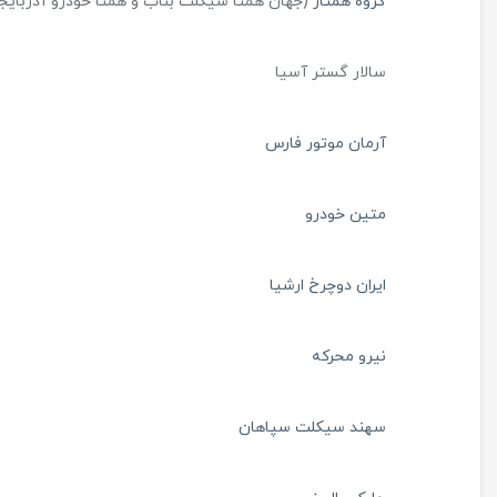
گروه همتاز
(جهان همتا سیکلت بناب و همتا خودرو آذربایج
سالار گستر آسیا
آرمان موتور فارس
متین خودرو
ایران دوچرخ ارشیا
نیرو محرکه
سهند سیکلت سپاهان