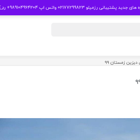
 جدید پشتیبانی رزمیلو 02177299823 واتس اپ 989104964204+
رد 
یزین زمستان ۹۹